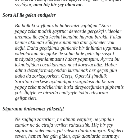
söylüyor,
ama hiç bir şey olmuyor
.
Sora AI ile gelen endişeler
Bu haftaki sayfamızda haberinizi yaptığım “Sora”
yapay zeka modeli şaşırtıcı derecede gerçekçi videolar
üretmesi ile çoğu kesimi kendine hayran bıraktı. Fakat
benim aklımda kötüye kullanıma dair şüpheler yok
değil. Daha geçtiğimiz günlerde bir ünlünün uygunsuz
videolarının deepfake ile sahte hale getirilip sosyal
medyada yayınlanmasını haber yapmıştım. Ayrıca bu
teknolojiden çocuklarımızı nasıl koruyacağız. Haber
adına dezenformasyondan kurtulmak her geçen gün
daha da zorlaşıyorken. Gerçi, OpenAI şimdilik
Sora’nın herkese açılmadığını vurgulasa da benzer
yapay zeka modellerinin hızla türeyeceğinden şüphemiz
yok. İlgiyle ve birazda endişeyle takip ediyorum
gelişmeleri.
Sigaranın önlenemez yükselişi
Ne sağlığa zararları, ne alınan vergiler, ne yapılan
zamlar ne de etrafa verilen rahatsızlık. Hiç bir şey
sigaranın önlenemez yükselişini durduramıyor. Kafeleri
seven, hemen her gün giden, açık alanlarda oturmayı