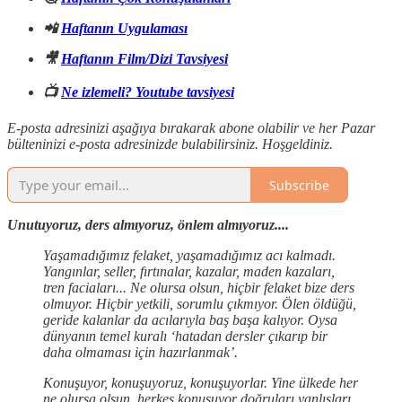
📲
Haftanın Uygulaması
🎥
Haftanın Film/Dizi Tavsiyesi
📺
Ne izlemeli? Youtube tavsiyesi
E-posta adresinizi aşağıya bırakarak abone olabilir ve her Pazar
bülteninizi e-posta adresinizde bulabilirsiniz. Hoşgeldiniz.
Subscribe
Unutuyoruz, ders almıyoruz, önlem almıyoruz....
Yaşamadığımız felaket, yaşamadığımız acı kalmadı.
Yangınlar, seller, fırtınalar, kazalar, maden kazaları,
tren faciaları... Ne olursa olsun, hiçbir felaket bize ders
olmuyor. Hiçbir yetkili, sorumlu çıkmıyor. Ölen öldüğü,
geride kalanlar da acılarıyla baş başa kalıyor. Oysa
dünyanın temel kuralı ‘hatadan dersler çıkarıp bir
daha olmaması için hazırlanmak’.
Konuşuyor, konuşuyoruz, konuşuyorlar. Yine ülkede her
ne olursa olsun, herkes konuşuyor doğruları yanlışları