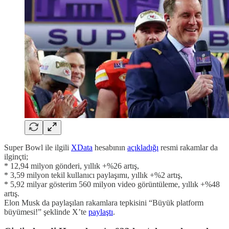
Super Bowl ile ilgili
XData
hesabının
açıkladığı
resmi rakamlar da
ilginçti;
* 12,94 milyon gönderi, yıllık +%26 artış,
* 3,59 milyon tekil kullanıcı paylaşımı, yıllık +%2 artış,
* 5,92 milyar gösterim 560 milyon video görüntüleme, yıllık +%48
artış.
Elon Musk da paylaşılan rakamlara tepkisini “Büyük platform
büyümesi!” şeklinde X’te
paylaştı
.