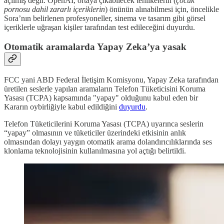
açılmış değil. OpenAI, ortaya çıkabilecek tehlikelerin (
çocuk
pornosu dahil zararlı içeriklerin
) önünün alınabilmesi için, öncelikle
Sora’nın belirlenen profesyoneller, sinema ve tasarım gibi görsel
içeriklerle uğraşan kişiler tarafından test edileceğini duyurdu.
Otomatik aramalarda Yapay Zeka’ya yasak
FCC yani ABD Federal İletişim Komisyonu, Yapay Zeka tarafından
üretilen seslerle yapılan aramaların Telefon Tüketicisini Koruma
Yasası (TCPA) kapsamında "yapay" olduğunu kabul eden bir
Kararın oybirliğiyle kabul edildiğini
duyurdu
.
Telefon Tüketicilerini Koruma Yasası (TCPA) uyarınca seslerin
“yapay” olmasının ve tüketiciler üzerindeki etkisinin anlık
olmasından dolayı yaygın otomatik arama dolandırıcılıklarında ses
klonlama teknolojisinin kullanılmasına yol açtığı belirtildi.