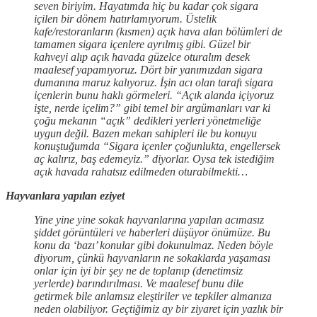
seven biriyim. Hayatımda hiç bu kadar çok sigara
içilen bir dönem hatırlamıyorum. Üstelik
kafe/restoranların (kısmen) açık hava alan bölümleri de
tamamen sigara içenlere ayrılmış gibi. Güzel bir
kahveyi alıp açık havada güzelce oturalım desek
maalesef yapamıyoruz. Dört bir yanımızdan sigara
dumanına maruz kalıyoruz. İşin acı olan tarafı sigara
içenlerin bunu haklı görmeleri. “Açık alanda içiyoruz
işte, nerde içelim?” gibi temel bir argümanları var ki
çoğu mekanın “açık” dedikleri yerleri yönetmeliğe
uygun değil. Bazen mekan sahipleri ile bu konuyu
konuştuğumda “Sigara içenler çoğunlukta, engellersek
aç kalırız, baş edemeyiz.” diyorlar. Oysa tek istediğim
açık havada rahatsız edilmeden oturabilmekti…
Hayvanlara yapılan eziyet
Yine yine yine sokak hayvanlarına yapılan acımasız
şiddet görüntüleri ve haberleri düşüyor önümüze. Bu
konu da ‘bazı’ konular gibi dokunulmaz. Neden böyle
diyorum, çünkü hayvanların ne sokaklarda yaşaması
onlar için iyi bir şey ne de toplanıp (denetimsiz
yerlerde) barındırılması. Ve maalesef bunu dile
getirmek bile anlamsız eleştiriler ve tepkiler almanıza
neden olabiliyor. Geçtiğimiz ay bir ziyaret için yazlık bir