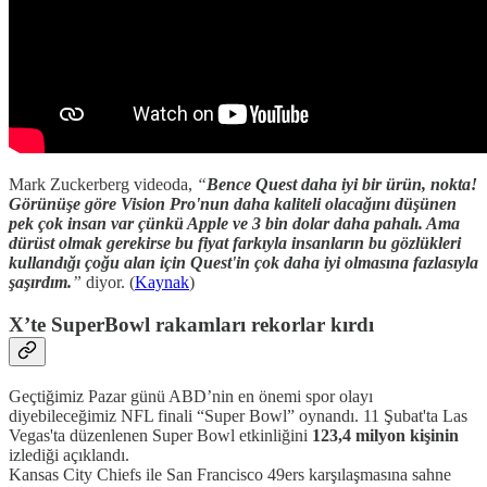
Mark Zuckerberg videoda,
“
Bence Quest daha iyi bir ürün, nokta!
Görünüşe göre Vision Pro'nun daha kaliteli olacağını düşünen
pek çok insan var çünkü Apple ve 3 bin dolar daha pahalı. Ama
dürüst olmak gerekirse bu fiyat farkıyla insanların bu gözlükleri
kullandığı çoğu alan için Quest'in çok daha iyi olmasına fazlasıyla
şaşırdım.
”
diyor. (
Kaynak
)
X’te SuperBowl rakamları rekorlar kırdı
Geçtiğimiz Pazar günü ABD’nin en önemi spor olayı
diyebileceğimiz NFL finali “Super Bowl” oynandı. 11 Şubat'ta Las
Vegas'ta düzenlenen Super Bowl etkinliğini
123,4 milyon kişinin
izlediği açıklandı.
Kansas City Chiefs ile San Francisco 49ers karşılaşmasına sahne