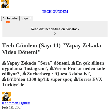
TECH GÜNDEM
Subscribe
Sign in
Read distraction-free on Substack
Tech Gündem (Sayı 11) "Yapay Zekada
Video Dönemi"
🔺Yapay Zekada "Sora" dönemi, 🔺En çok silinen
uygulama 'Instagram', 🔺Vision Pro'lar neden iade
ediliyor?, 🔺Zuckerberg : ‘Quest 3 daha iyi',
🔺BYD'den 1300 hp'lik süper spor, 🔺Torres EVX
Türkiye'de
Kahraman Ugurlu
Feb 18, 2024