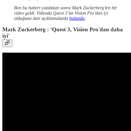
Ben bu haberi yazdıktan sonra Mark Zuckerberg’ten bir
video geldi. Videoda Quest 3’ün Vision Pro’dan iyi
olduğuna dair açıklamalarda
bulundu
.
Mark Zuckerberg : ‘Quest 3, Vision Pro'dan daha
iyi'