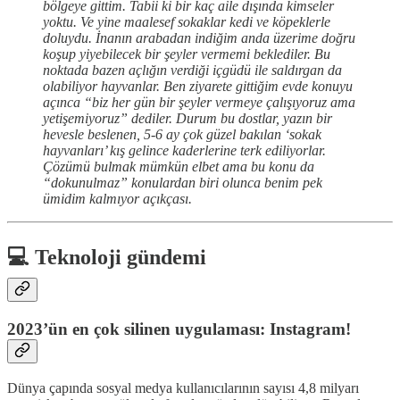
bölgeye gittim. Tabii ki bir kaç aile dışında kimseler
yoktu. Ve yine maalesef sokaklar kedi ve köpeklerle
doluydu. İnanın arabadan indiğim anda üzerime doğru
koşup yiyebilecek bir şeyler vermemi beklediler. Bu
noktada bazen açlığın verdiği içgüdü ile saldırgan da
olabiliyor hayvanlar. Ben ziyarete gittiğim evde konuyu
açınca “biz her gün bir şeyler vermeye çalışıyoruz ama
yetişemiyoruz” dediler. Durum bu dostlar, yazın bir
hevesle beslenen, 5-6 ay çok güzel bakılan ‘sokak
hayvanları’ kış gelince kaderlerine terk ediliyorlar.
Çözümü bulmak mümkün elbet ama bu konu da
“dokunulmaz” konulardan biri olunca benim pek
ümidim kalmıyor açıkçası.
💻 Teknoloji gündemi
2023’ün en çok silinen uygulaması: Instagram!
Dünya çapında sosyal medya kullanıcılarının sayısı 4,8 milyarı