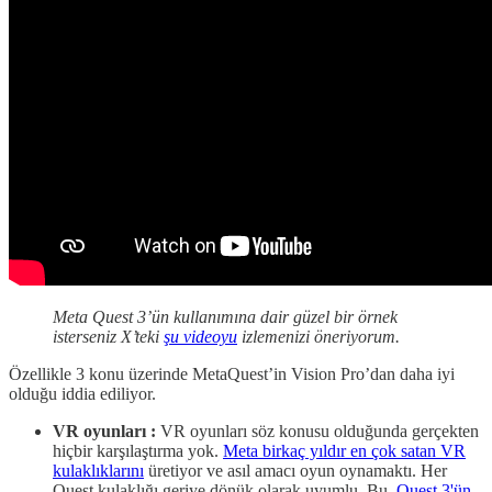
Meta Quest 3’ün kullanımına dair güzel bir örnek
isterseniz X’teki
şu videoyu
izlemenizi öneriyorum.
Özellikle 3 konu üzerinde MetaQuest’in Vision Pro’dan daha iyi
olduğu iddia ediliyor.
VR oyunları :
VR oyunları söz konusu olduğunda gerçekten
hiçbir karşılaştırma yok.
Meta birkaç yıldır en çok satan VR
kulaklıklarını
üretiyor ve asıl amacı oyun oynamaktı. Her
Quest kulaklığı geriye dönük olarak uyumlu. Bu,
Quest 3'ün,