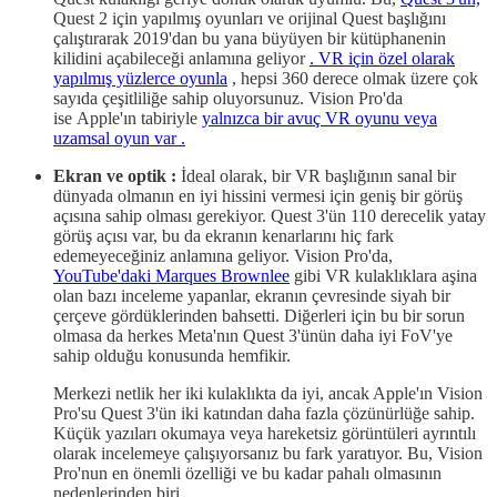
Quest 2 için yapılmış oyunları ve orijinal Quest başlığını
çalıştırarak 2019'dan bu yana büyüyen bir kütüphanenin
kilidini açabileceği anlamına geliyor
. VR için özel olarak
yapılmış yüzlerce oyunla
, hepsi 360 derece olmak üzere çok
sayıda çeşitliliğe sahip oluyorsunuz. Vision Pro'da
ise Apple'ın tabiriyle
yalnızca bir avuç VR oyunu veya
uzamsal oyun var .
Ekran ve optik :
İdeal olarak, bir VR başlığının sanal bir
dünyada olmanın en iyi hissini vermesi için geniş bir görüş
açısına sahip olması gerekiyor. Quest 3'ün 110 derecelik yatay
görüş açısı var, bu da ekranın kenarlarını hiç fark
edemeyeceğiniz anlamına geliyor. Vision Pro'da,
YouTube'daki Marques Brownlee
gibi VR kulaklıklara aşina
olan bazı inceleme yapanlar, ekranın çevresinde siyah bir
çerçeve gördüklerinden bahsetti. Diğerleri için bu bir sorun
olmasa da herkes Meta'nın Quest 3'ünün daha iyi FoV'ye
sahip olduğu konusunda hemfikir.
Merkezi netlik her iki kulaklıkta da iyi, ancak Apple'ın Vision
Pro'su Quest 3'ün iki katından daha fazla çözünürlüğe sahip.
Küçük yazıları okumaya veya hareketsiz görüntüleri ayrıntılı
olarak incelemeye çalışıyorsanız bu fark yaratıyor. Bu, Vision
Pro'nun en önemli özelliği ve bu kadar pahalı olmasının
nedenlerinden biri.