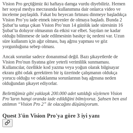
Vision Pro geçtiğimiz iki haftaya damga vurdu diyebiliriz. Hemen
her sosyal medya mecrasında kullanımına dair onlarca video ve
inceleme paylaşıldı. Fakat bu heyecan fırtınası dinmeye başladıkça
Vision Pro’yu iade etmek isteyenler de olmaya başladı. Bunda 2
Şubat’ta satışa çıkan Vision Pro’nun 14 günlük iade süresinin 16
Şubat’ta doluyor olmasının da etkisi var elbet. Sayıları ne kadar
olduğu bilinmese de iade edilmesinin basitçe üç nedeni var. Uzun
süre kullanım için ağır olması, baş ağrısı yapması ve göz
yorgunluğuna sebep olması.
Ancak sorunlar sadece donanımsal değil. Bazı şikayetlerde de
Vision Pro'nun fiyatına göre yeterli verimlilik sunmaması.
Kullanıcılar, özellikle kod yazma veya yoğun olarak bilgisayar
ekranı gibi odak gerektiren bir iş üzerinde çalışmanın oldukça
yorucu olduğu ve odaklanma sorunlarının baş ağrısına neden
olduğundan şikayet ediyorlar.
Belirttiğimiz gibi yaklaşık 200.000 adet satıldığı söylenen Vision
Pro’ların hangi oranda iade edildiğini bilmiyoruz. Şahsen ben asıl
atılımın “Vision Pro 2” ile olacağını düşünüyorum.
Quest 3'ün Vision Pro'ya göre 3 iyi yanı