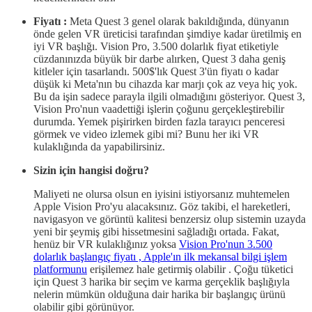
Fiyatı :
Meta Quest 3 genel olarak bakıldığında, dünyanın
önde gelen VR üreticisi tarafından şimdiye kadar üretilmiş en
iyi VR başlığı. Vision Pro, 3.500 dolarlık fiyat etiketiyle
cüzdanınızda büyük bir darbe alırken, Quest 3 daha geniş
kitleler için tasarlandı. 500$'lık Quest 3'ün fiyatı o kadar
düşük ki Meta'nın bu cihazda kar marjı çok az veya hiç yok.
Bu da işin sadece parayla ilgili olmadığını gösteriyor. Quest 3,
Vision Pro'nun vaadettiği işlerin çoğunu gerçekleştirebilir
durumda. Yemek pişirirken birden fazla tarayıcı penceresi
görmek ve video izlemek gibi mi? Bunu her iki VR
kulaklığında da yapabilirsiniz.
Sizin için hangisi doğru?
Maliyeti ne olursa olsun en iyisini istiyorsanız muhtemelen
Apple Vision Pro'yu alacaksınız. Göz takibi, el hareketleri,
navigasyon ve görüntü kalitesi benzersiz olup sistemin uzayda
yeni bir şeymiş gibi hissetmesini sağladığı ortada. Fakat,
henüz bir VR kulaklığınız yoksa
Vision Pro'nun 3.500
dolarlık başlangıç ​​fiyatı ,
Apple'ın ilk mekansal bilgi işlem
platformunu
erişilemez hale getirmiş olabilir . Çoğu tüketici
için Quest 3 harika bir seçim ve karma gerçeklik başlığıyla
nelerin mümkün olduğuna dair harika bir başlangıç ürünü
olabilir gibi görünüyor.