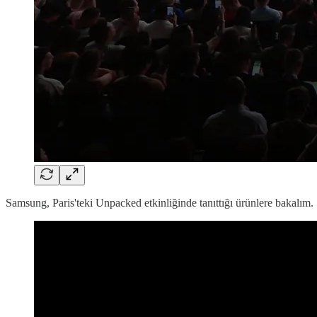
Samsung, Paris'teki Unpacked etkinliğinde tanıttığı ürünlere bakalım.