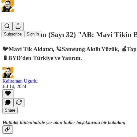
Tech Gündem (Sayı 32) "AB: Mavi Tikin B
Subscribe
Sign in
🐦Mavi Tik Aldatıcı, 🪐Samsung Akıllı Yüzük, 🍏Tap
🔋BYD'den Türkiye'ye Yatırım.
Kahraman Ugurlu
Jul 14, 2024
Share
Haftalık bültenimizde yer alan haber başlıklarına bir bakalım;