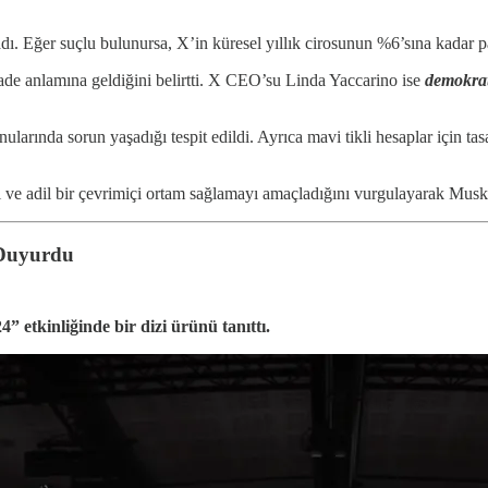
Eğer suçlu bulunursa, X’in küresel yıllık cirosunun %6’sına kadar para 
de anlamına geldiğini belirtti. X CEO’su Linda Yaccarino ise
demokrat
ularında sorun yaşadığı tespit edildi. Ayrıca mavi tikli hesaplar için t
ve adil bir çevrimiçi ortam sağlamayı amaçladığını vurgulayarak Musk’u
 Duyurdu
tkinliğinde bir dizi ürünü tanıttı.