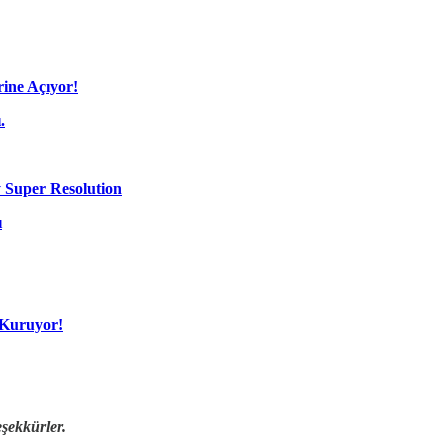
ine Açıyor!
.
y Super Resolution
ı
 Kuruyor!
eşekkürler.