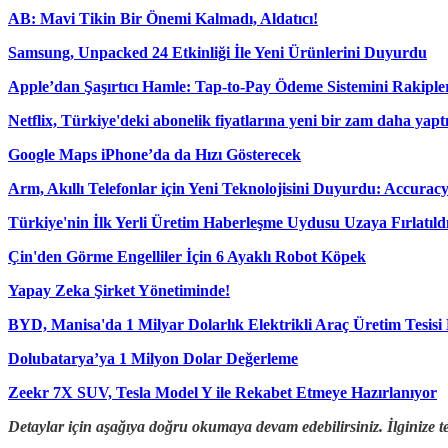
AB: Mavi Tikin Bir Önemi Kalmadı, Aldatıcı!
Samsung, Unpacked 24 Etkinliği İle Yeni Ürünlerini Duyurdu
Apple’dan Şaşırtıcı Hamle: Tap-to-Pay Ödeme Sistemini Rakipler
Netflix, Türkiye'deki abonelik fiyatlarına yeni bir zam daha yaptı
Google Maps iPhone’da da Hızı Gösterecek
Arm, Akıllı Telefonlar için Yeni Teknolojisini Duyurdu: Accurac
Türkiye'nin İlk Yerli Üretim Haberleşme Uydusu Uzaya Fırlatıld
Çin'den Görme Engelliler İçin 6 Ayaklı Robot Köpek
Yapay Zeka Şirket Yönetiminde!
BYD, Manisa'da 1 Milyar Dolarlık Elektrikli Araç Üretim Tesisi
Dolubatarya’ya 1 Milyon Dolar Değerleme
Zeekr 7X SUV, Tesla Model Y ile Rekabet Etmeye Hazırlanıyor
Detaylar için aşağıya doğru okumaya devam edebilirsiniz. İlginize t