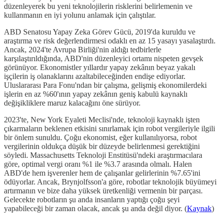
düzenleyerek bu yeni teknolojilerin risklerini belirlemenin ve
kullanmanın en iyi yolunu anlamak için çalıştılar.
ABD Senatosu Yapay Zeka Görev Gücü, 2019'da kuruldu ve
araştırma ve risk değerlendirmesi odaklı en az 15 yasayı yasalaştırdı.
Ancak, 2024'te Avrupa Birliği'nin aldığı tedbirlerle
karşılaştırıldığında, ABD'nin düzenleyici ortamı nispeten gevşek
görünüyor. Ekonomistler yıllardır yapay zekânın beyaz yakalı
işçilerin iş olanaklarını azaltabileceğinden endişe ediyorlar.
Uluslararası Para Fonu'ndan bir çalışma, gelişmiş ekonomilerdeki
işlerin en az %60'ının yapay zekânın geniş kabulü kaynaklı
değişikliklere maruz kalacağını öne sürüyor.
2023'te, New York Eyaleti Meclisi'nde, teknoloji kaynaklı işten
çıkarmaların beklenen etkisini sınırlamak için robot vergileriyle ilgili
bir önlem sunuldu. Çoğu ekonomist, eğer kullanılıyorsa, robot
vergilerinin oldukça düşük bir düzeyde belirlenmesi gerektiğini
söyledi. Massachusetts Teknoloji Enstitüsü'ndeki araştırmacılara
göre, optimal vergi oranı %1 ile %3.7 arasında olmalı. Halen
ABD'de hem işverenler hem de çalışanlar gelirlerinin %7.65'ini
ödüyorlar. Ancak, Brynjolfsson'a göre, robotlar teknolojik büyümeyi
artırmanın ve bize daha yüksek üretkenliği vermenin bir parçası.
Gelecekte robotların şu anda insanların yaptığı çoğu şeyi
yapabileceği bir zaman olacak, ancak şu anda değil diyor. (
Kaynak
)