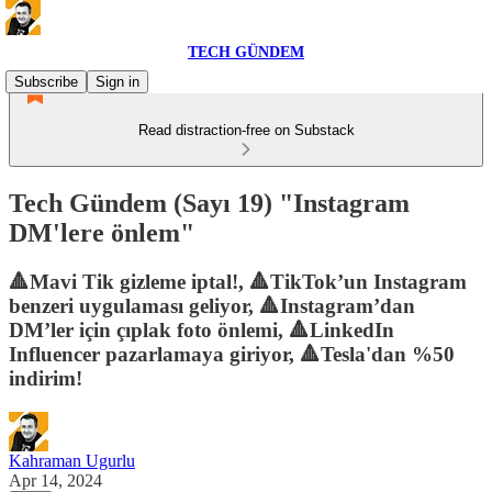
TECH GÜNDEM
Subscribe
Sign in
Read distraction-free on Substack
Tech Gündem (Sayı 19) "Instagram
DM'lere önlem"
🔺Mavi Tik gizleme iptal!, 🔺TikTok’un Instagram
benzeri uygulaması geliyor, 🔺Instagram’dan
DM’ler için çıplak foto önlemi, 🔺LinkedIn
Influencer pazarlamaya giriyor, 🔺Tesla'dan %50
indirim!
Kahraman Ugurlu
Apr 14, 2024