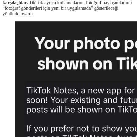
karşılaştılar.
TikTok ayrıca kullanıcılarını, fotoğraf paylaşımlarının
“fotoğraf gönderileri için yeni bir uygulamada” gösterileceği
yönünde uyardı.