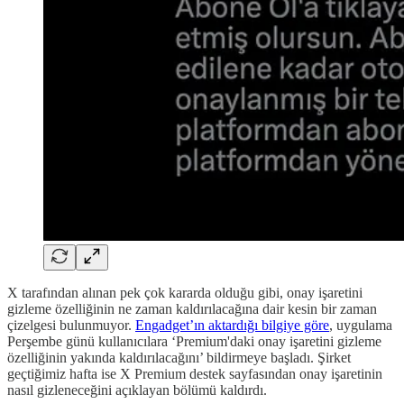
X tarafından alınan pek çok kararda olduğu gibi, onay işaretini
gizleme özelliğinin ne zaman kaldırılacağına dair kesin bir zaman
çizelgesi bulunmuyor.
Engadget’ın aktardığı bilgiye göre
, uygulama
Perşembe günü kullanıcılara ‘Premium'daki onay işaretini gizleme
özelliğinin yakında kaldırılacağını’ bildirmeye başladı. Şirket
geçtiğimiz hafta ise X Premium destek sayfasından onay işaretinin
nasıl gizleneceğini açıklayan bölümü kaldırdı.