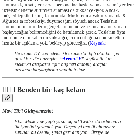
tanıtmak için satış ve servis personeline baskı yapması ve müşterilere
ücretsiz deneme sürümleri sunması da dikkat çekiyor. Ancak,
müşteri tepkileri karışık durumda. Musk ayrıca yakın zamanda 8
Ağustos’ta robotaksiyi duyuracağını söyledi ancak Tesla'nın
tanıtımlarının ürünlerin gerçek üretimine ve teslimatına ne zaman
başlayacağını belirtmediğini de hatırlatmak gerek. Tesla'nın fiyat
indirimine dair kalıcı mı yoksa geçici mi olduğuna dair şirketten
henüz bir açıklama yok, bekleyip göreceğiz. (
Kaynak
)
Bu arada EV yani elektrikli araçlarla ilgili olanlar için
güzel bir site önereyim.
“
ArenaEV
”
sayfası ile tüm
elektrikli araçlarla ilgili bilgileri alabilir, araçlar
arasında karşılaştırma yapabilirsiniz.
🙋🏻‍♂️ Benden bir kaç kelam
Mavi Tik’i Gizleyemezsin!
Elon Musk yine yaptı yapacağını! Twitter’da artık mavi
tik işaretini gizlemek yok. Geçen yıl ücretli abonelere
sunulan bu özellik, şimdi geri alınıyor. Türkiye’de