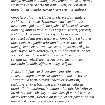
medya devinin bu adımı, cinsel dolandırıcılık ve görsel
istismara karşı önemli bir adım. Gençleri korumak
adına bu tür adımlar görmek gerçekten sevindirici.
Google, Kaliforniya Haber Sitelerine Bağlantıları
Kaldırıyor: Google, Kaliforniya'daki yeni bir yasa
tasarısına tepki olarak, bu eyaletteki haber sitelerine
olan bağlantıları kaldırmaya başladı. Tasarı, çevrimiçi
reklam şirketlerinin haber kaynaklarına yönlendirme
için ücret ödemesini gerektiriyor. Google’ın bu hamlesi,
büyük internet platformlarının haberleri nasıl ele
alacağı konusunda yeni tartışmalara yol açacak gibi
görünüyor. Yasa destekçileri, bu tür önlemlerin haber
yayıncılarına daha adil bir gelir sağlayacağını
savunurken, eleştirmenler küçük yayıncıların zor
durumda kalabileceğinden endişe ediyor.
LinkedIn Influencer Pazarlamasına Adım Atıyor:
LinkedIn, influencer pazarlama alanında TikTok ve
Instagram'a rakip olmayı hedefliyor. Platform,
reklamverenlerin bağımsız içerik oluşturucuların
gönderilerini tanıtarak bu alana adım attı. LinkedIn’in
bu alanda nasıl bir başarı elde edeceği merak konusu,
ancak rekabetin yüksek olduğu influencer pazarında yol
almak kolay olmayacak gibi görünüyor.