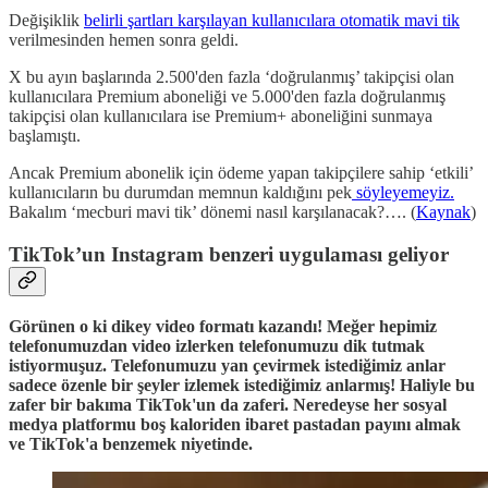
Değişiklik
belirli şartları karşılayan kullanıcılara otomatik mavi tik
verilmesinden hemen sonra geldi.
X bu ayın başlarında 2.500'den fazla ‘doğrulanmış’ takipçisi olan
kullanıcılara Premium aboneliği ve 5.000'den fazla doğrulanmış
takipçisi olan kullanıcılara ise Premium+ aboneliğini sunmaya
başlamıştı.
Ancak Premium abonelik için ödeme yapan takipçilere sahip ‘etkili’
kullanıcıların bu durumdan memnun kaldığını pek
söyleyemeyiz.
Bakalım ‘mecburi mavi tik’ dönemi nasıl karşılanacak?…. (
Kaynak
)
TikTok’un Instagram benzeri uygulaması geliyor
Görünen o ki dikey video formatı kazandı! Meğer hepimiz
telefonumuzdan video izlerken telefonumuzu dik tutmak
istiyormuşuz. Telefonumuzu yan çevirmek istediğimiz anlar
sadece özenle bir şeyler izlemek istediğimiz anlarmış! Haliyle bu
zafer bir bakıma TikTok'un da zaferi. Neredeyse her sosyal
medya platformu boş kaloriden ibaret pastadan payını almak
ve TikTok'a benzemek niyetinde.