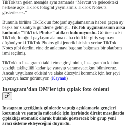
TikTok'tan gelen mesajda aynı zamanda “Mevcut ve gelecekteki
herkese açık TikTok fotoğraf yayınlarınız TikTok Notes'ta
gösterilecek.”
Bununla birlikte TikTok'un fotoğraf uygulamasının haberi geçen ay
başka bir sızıntıyla gündeme gelmişti.
TikTok uygulamasının arka
kodunda "TikTok Photos” atıfları bulunuyordu.
Görünen o ki
TikTok, fotoğraf paylaşım alanına daha ciddi bir giriş yapmayı
düşünüyor ki TikTok Photos gibi jenerik bir isim yerine TikTok
Notes gibi derdini yine de anlatmayı başaran bağımsız bir platform
ismi seçilmiş.
TikTok'un Instagram'ı taklit etme girişiminin, Instagram'ın kitabını
yazdığı taklitçiliği kadar işe yarayıp yaramayacağını bilmiyoruz.
Ancak uygulama etkisini ve alaka düzeyini korumak için her şeyi
yapmaya hazır görünüyor. (
Kaynak
)
Instagram’dan DM’ler için çıplak foto önlemi
Instagram geçtiğimiz günlerde yaptığı açıklamayla gençleri
korumak ve şantajla mücadele için içerisinde direkt mesajlarda
çıplaklığı otomatik olarak bulanık gösterecek bir grup yeni
aracı sisteme ekleyeceğini duyurdu.