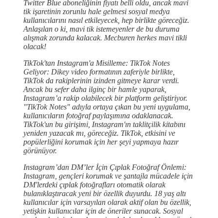
Twitter Blue aboneliğinin fiyatı belli oldu, ancak mavi
tik işaretinin zorunlu hale gelmesi sosyal medya
kullanıcılarını nasıl etkileyecek, hep birlikte göreceğiz.
Anlaşılan o ki, mavi tik istemeyenler de bu duruma
alışmak zorunda kalacak. Mecburen herkes mavi tikli
olacak!
TikTok'tan Instagram'a Misilleme: TikTok Notes
Geliyor: Dikey video formatının zaferiyle birlikte,
TikTok da rakiplerinin izinden gitmeye karar verdi.
Ancak bu sefer daha ilginç bir hamle yaparak,
Instagram’a rakip olabilecek bir platform geliştiriyor.
"TikTok Notes" adıyla ortaya çıkan bu yeni uygulama,
kullanıcıların fotoğraf paylaşımına odaklanacak.
TikTok'un bu girişimi, Instagram'ın taklitçilik kitabını
yeniden yazacak mı, göreceğiz. TikTok, etkisini ve
popülerliğini korumak için her şeyi yapmaya hazır
görünüyor.
Instagram’dan DM’ler İçin Çıplak Fotoğraf Önlemi:
Instagram, gençleri korumak ve şantajla mücadele için
DM'lerdeki çıplak fotoğrafları otomatik olarak
bulanıklaştıracak yeni bir özellik duyurdu. 18 yaş altı
kullanıcılar için varsayılan olarak aktif olan bu özellik,
yetişkin kullanıcılar için de öneriler sunacak. Sosyal