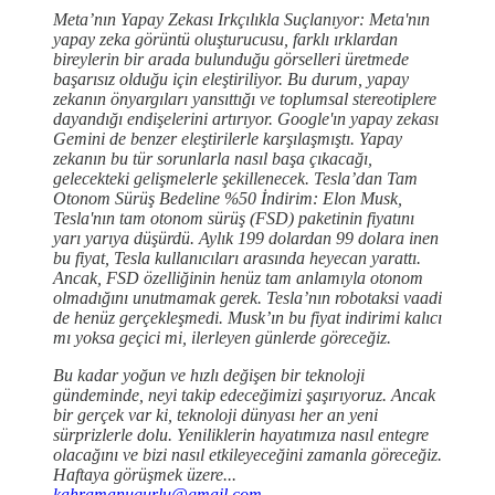
Meta’nın Yapay Zekası Irkçılıkla Suçlanıyor: Meta'nın
yapay zeka görüntü oluşturucusu, farklı ırklardan
bireylerin bir arada bulunduğu görselleri üretmede
başarısız olduğu için eleştiriliyor. Bu durum, yapay
zekanın önyargıları yansıttığı ve toplumsal stereotiplere
dayandığı endişelerini artırıyor. Google'ın yapay zekası
Gemini de benzer eleştirilerle karşılaşmıştı. Yapay
zekanın bu tür sorunlarla nasıl başa çıkacağı,
gelecekteki gelişmelerle şekillenecek. Tesla’dan Tam
Otonom Sürüş Bedeline %50 İndirim: Elon Musk,
Tesla'nın tam otonom sürüş (FSD) paketinin fiyatını
yarı yarıya düşürdü. Aylık 199 dolardan 99 dolara inen
bu fiyat, Tesla kullanıcıları arasında heyecan yarattı.
Ancak, FSD özelliğinin henüz tam anlamıyla otonom
olmadığını unutmamak gerek. Tesla’nın robotaksi vaadi
de henüz gerçekleşmedi. Musk’ın bu fiyat indirimi kalıcı
mı yoksa geçici mi, ilerleyen günlerde göreceğiz.
Bu kadar yoğun ve hızlı değişen bir teknoloji
gündeminde, neyi takip edeceğimizi şaşırıyoruz. Ancak
bir gerçek var ki, teknoloji dünyası her an yeni
sürprizlerle dolu. Yeniliklerin hayatımıza nasıl entegre
olacağını ve bizi nasıl etkileyeceğini zamanla göreceğiz.
Haftaya görüşmek üzere...
kahramanugurlu@gmail.com